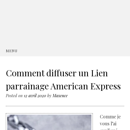
MENU
SKIP
TO
CONTENT
Comment diffuser un Lien
parrainage American Express
Posted on
12 avril 2020
by
Maxence
Comme je
vous l’ai